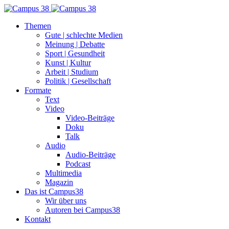
Themen
Gute | schlechte Medien
Meinung | Debatte
Sport | Gesundheit
Kunst | Kultur
Arbeit | Studium
Politik | Gesellschaft
Formate
Text
Video
Video-Beiträge
Doku
Talk
Audio
Audio-Beiträge
Podcast
Multimedia
Magazin
Das ist Campus38
Wir über uns
Autoren bei Campus38
Kontakt