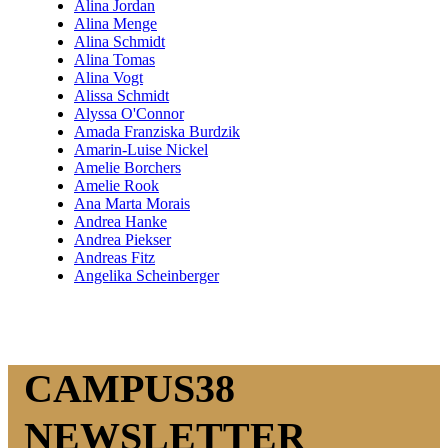
Alina Jordan
Alina Menge
Alina Schmidt
Alina Tomas
Alina Vogt
Alissa Schmidt
Alyssa O'Connor
Amada Franziska Burdzik
Amarin-Luise Nickel
Amelie Borchers
Amelie Rook
Ana Marta Morais
Andrea Hanke
Andrea Piekser
Andreas Fitz
Angelika Scheinberger
CAMPUS38
NEWSLETTER