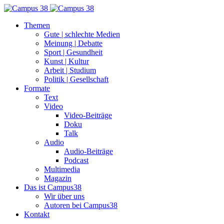
Themen
Gute | schlechte Medien
Meinung | Debatte
Sport | Gesundheit
Kunst | Kultur
Arbeit | Studium
Politik | Gesellschaft
Formate
Text
Video
Video-Beiträge
Doku
Talk
Audio
Audio-Beiträge
Podcast
Multimedia
Magazin
Das ist Campus38
Wir über uns
Autoren bei Campus38
Kontakt