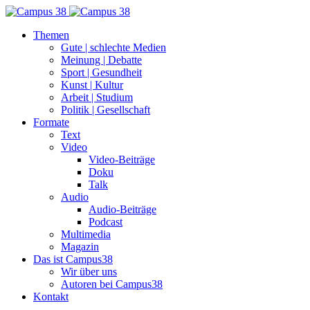
Themen
Gute | schlechte Medien
Meinung | Debatte
Sport | Gesundheit
Kunst | Kultur
Arbeit | Studium
Politik | Gesellschaft
Formate
Text
Video
Video-Beiträge
Doku
Talk
Audio
Audio-Beiträge
Podcast
Multimedia
Magazin
Das ist Campus38
Wir über uns
Autoren bei Campus38
Kontakt