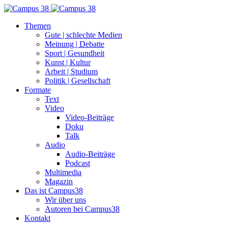
Themen
Gute | schlechte Medien
Meinung | Debatte
Sport | Gesundheit
Kunst | Kultur
Arbeit | Studium
Politik | Gesellschaft
Formate
Text
Video
Video-Beiträge
Doku
Talk
Audio
Audio-Beiträge
Podcast
Multimedia
Magazin
Das ist Campus38
Wir über uns
Autoren bei Campus38
Kontakt