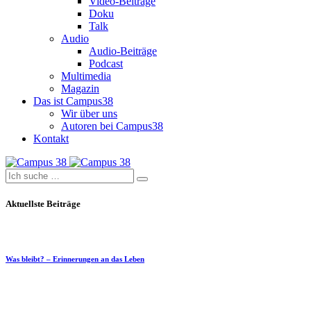
Video-Beiträge
Doku
Talk
Audio
Audio-Beiträge
Podcast
Multimedia
Magazin
Das ist Campus38
Wir über uns
Autoren bei Campus38
Kontakt
Aktuellste Beiträge
Was bleibt? – Erinnerungen an das Leben