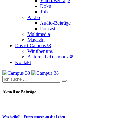
Video-Beiträge
Doku
Talk
Audio
Audio-Beiträge
Podcast
Multimedia
Magazin
Das ist Campus38
Wir über uns
Autoren bei Campus38
Kontakt
Aktuellste Beiträge
Was bleibt? – Erinnerungen an das Leben