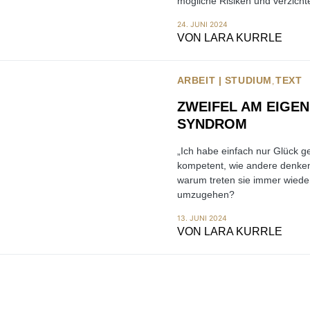
mögliche Risiken und verzicht
24. JUNI 2024
VON
LARA KURRLE
ARBEIT | STUDIUM
TEXT
ZWEIFEL AM EIGE
SYNDROM
„Ich habe einfach nur Glück geh
kompetent, wie andere denken“.
warum treten sie immer wieder
umzugehen?
13. JUNI 2024
VON
LARA KURRLE