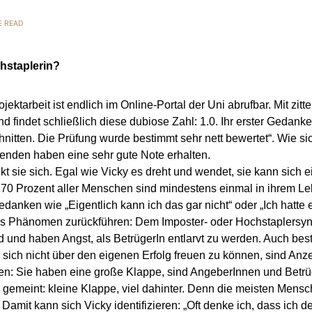
E READ
chstaplerin?
jektarbeit ist endlich im Online-Portal der Uni abrufbar. Mit z
 findet schließlich diese dubiose Zahl: 1.0. Ihr erster Gedanke:
itten. Die Prüfung wurde bestimmt sehr nett bewertet“. Wie sic
erenden haben eine sehr gute Note erhalten.
t sie sich. Egal wie Vicky es dreht und wendet, sie kann sich e
als 70 Prozent aller Menschen sind mindestens einmal in ihrem 
edanken wie „Eigentlich kann ich das gar nicht“ oder „Ich hatte ei
ches Phänomen zurückführen: Dem Imposter- oder Hochstaplersyn
nd und haben Angst, als BetrügerIn entlarvt zu werden. Auch be
 sich nicht über den eigenen Erfolg freuen zu können, sind An
en: Sie haben eine große Klappe, sind AngeberInnen und Betrü
gemeint: kleine Klappe, viel dahinter. Denn die meisten Mensch
 Damit kann sich Vicky identifizieren: „Oft denke ich, dass ich