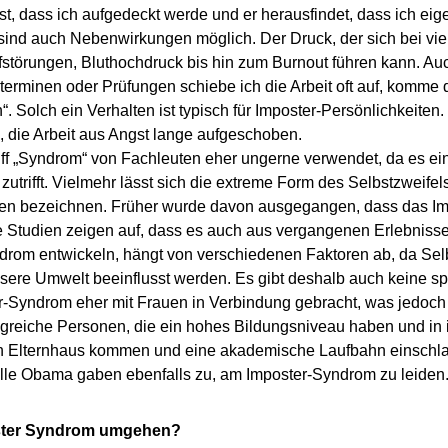
 dass ich aufgedeckt werde und er herausfindet, dass ich eige
 sind auch Nebenwirkungen möglich. Der Druck, der sich bei viele
störungen, Bluthochdruck bis hin zum Burnout führen kann. Auc
terminen oder Prüfungen schiebe ich die Arbeit oft auf, komme 
 Solch ein Verhalten ist typisch für Imposter-Persönlichkeiten.
ll, die Arbeit aus Angst lange aufgeschoben.
iff „Syndrom“ von Fachleuten eher ungerne verwendet, da es ei
ht zutrifft. Vielmehr lässt sich die extreme Form des Selbstzwei
en bezeichnen. Früher wurde davon ausgegangen, dass das I
e Studien zeigen auf, dass es auch aus vergangenen Erlebniss
rom entwickeln, hängt von verschiedenen Faktoren ab, da Selb
sere Umwelt beeinflusst werden. Es gibt deshalb auch keine sp
er-Syndrom eher mit Frauen in Verbindung gebracht, was jedoch e
olgreiche Personen, die ein hohes Bildungsniveau haben und in i
 Elternhaus kommen und eine akademische Laufbahn einschlagen
elle Obama gaben ebenfalls zu, am Imposter-Syndrom zu leiden
oster Syndrom umgehen?