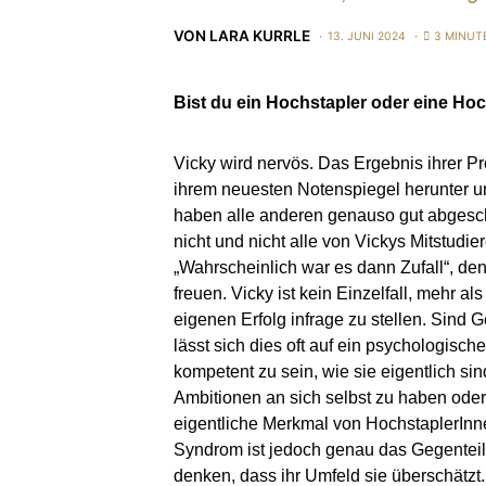
VON
LARA KURRLE
13. JUNI 2024
3 MINUT
Bist du ein Hochstapler oder eine Ho
Vicky wird nervös. Das Ergebnis ihrer Pro
ihrem neuesten Notenspiegel herunter und
haben alle anderen genauso gut abgeschn
nicht und nicht alle von Vickys Mitstudi
„Wahrscheinlich war es dann Zufall“, denk
freuen. Vicky ist kein Einzelfall, mehr 
eigenen Erfolg infrage zu stellen. Sind G
lässt sich dies oft auf ein psychologis
kompetent zu sein, wie sie eigentlich si
Ambitionen an sich selbst zu haben oder
eigentliche Merkmal von HochstaplerInn
Syndrom ist jedoch genau das Gegenteil 
denken, dass ihr Umfeld sie überschätzt.