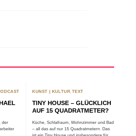
PODCAST
KUNST | KULTUR
TEXT
CHAEL
TINY HOUSE – GLÜCKLICH
AUF 15 QUADRATMETER?
, der
Küche, Schlafraum, Wohnzimmer und Bad
arbeiter
– all das auf nur 15 Quadratmetern. Das
ist ein Tiny House und insbesondere für