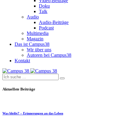
Video-Beiträge
Doku
Talk
Audio
Audio-Beiträge
Podcast
Multimedia
Magazin
Das ist Campus38
Wir über uns
Autoren bei Campus38
Kontakt
Aktuellste Beiträge
Was bleibt? – Erinnerungen an das Leben