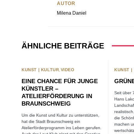
AUTOR
Milena Daniel
ÄHNLICHE BEITRÄGE
KUNST | KULTUR
VIDEO
KUNST |
EINE CHANCE FÜR JUNGE
GRÜNE
KÜNSTLER –
Seit über 
ATELIERFÖRDERUNG IN
Hans Lako
BRAUNSCHWEIG
Landschaf
realistisc
Um die Kunst und Kultur zu unterstützen,
die Schön
hat die Stadt Braunschweig ein
machen un
Atelierförderprogramm ins Leben gerufen.
wertschätz
Auch der Laut Klub plant mit den Creative