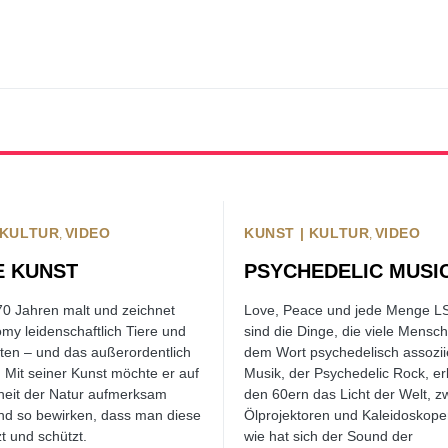
 KULTUR
VIDEO
KUNST | KULTUR
VIDEO
 KUNST
PSYCHEDELIC MUSI
70 Jahren malt und zeichnet
Love, Peace und jede Menge L
my leidenschaftlich Tiere und
sind die Dinge, die viele Mensc
ten – und das außerordentlich
dem Wort psychedelisch assozii
h. Mit seiner Kunst möchte er auf
Musik, der Psychedelic Rock, erb
heit der Natur aufmerksam
den 60ern das Licht der Welt, z
d so bewirken, dass man diese
Ölprojektoren und Kaleidoskop
t und schützt.
wie hat sich der Sound der