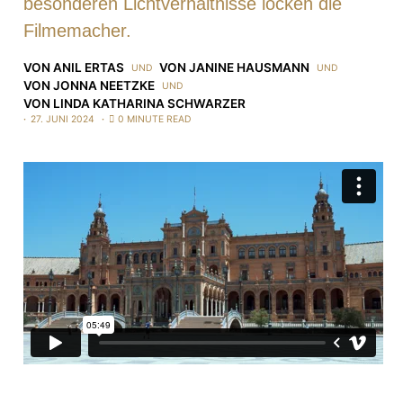
besonderen Lichtverhältnisse locken die
Filmemacher.
VON
ANIL ERTAS
VON
JANINE HAUSMANN
UND
UND
VON
JONNA NEETZKE
UND
VON
LINDA KATHARINA SCHWARZER
27. JUNI 2024
0 MINUTE READ