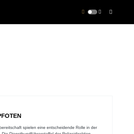
PFOTEN
ereitschaft spielen eine entscheidende Rolle in der
Die Diensthundführerstaffel der Polizeidirektion