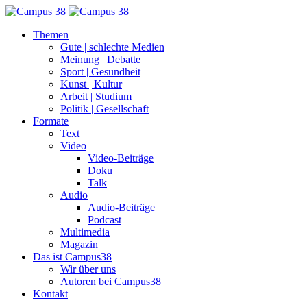
Themen
Gute | schlechte Medien
Meinung | Debatte
Sport | Gesundheit
Kunst | Kultur
Arbeit | Studium
Politik | Gesellschaft
Formate
Text
Video
Video-Beiträge
Doku
Talk
Audio
Audio-Beiträge
Podcast
Multimedia
Magazin
Das ist Campus38
Wir über uns
Autoren bei Campus38
Kontakt