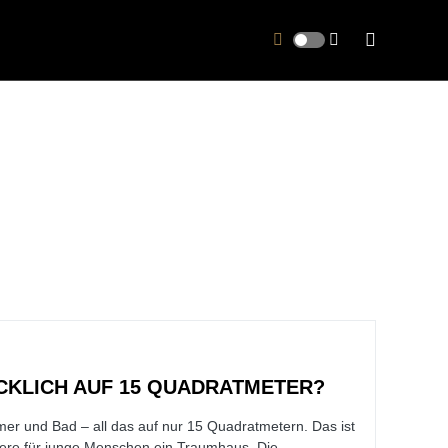
CKLICH AUF 15 QUADRATMETER?
r und Bad – all das auf nur 15 Quadratmetern. Das ist
ere für junge Menschen ein Traumhaus. Die