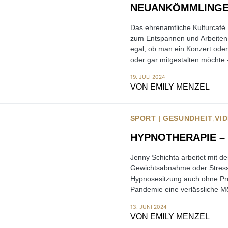
NEUANKÖMMLING
Das ehrenamtliche Kulturcafé 
zum Entspannen und Arbeiten u
egal, ob man ein Konzert ode
oder gar mitgestalten möchte –
19. JULI 2024
VON
EMILY MENZEL
SPORT | GESUNDHEIT
VI
HYPNOTHERAPIE –
Jenny Schichta arbeitet mit d
Gewichtsabnahme oder Stressb
Hypnosesitzung auch ohne Prob
Pandemie eine verlässliche Mö
13. JUNI 2024
VON
EMILY MENZEL