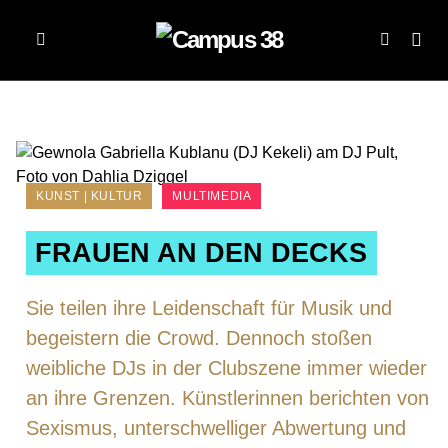
KUNST | KULTUR
MULTIMEDIA
FRAUEN AN DEN DECKS
Sie teilen ihre Leidenschaft für Musik und
begeistern die Crowd. Dennoch stoßen
weibliche DJs in der Clubszene immer wieder
an ihre Grenzen. Künstlerinnen berichten von
Sexismus, unterschwelliger Abwertung und