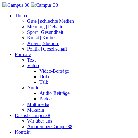
Themen
Gute | schlechte Medien
Meinung | Debatte
Sport | Gesundheit
Kunst | Kultur
Arbeit | Studium
Politik | Gesellschaft
Formate
Text
Video
Video-Beiträge
Doku
Talk
Audio
Audio-Beiträge
Podcast
Multimedia
Magazin
Das ist Campus38
Wir über uns
Autoren bei Campus38
Kontakt