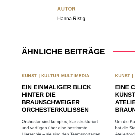
AUTOR
Hanna Ristig
ÄHNLICHE BEITRÄGE
KUNST | KULTUR
MULTIMEDIA
KUNST |
EIN EINMALIGER BLICK
EINE 
HINTER DIE
KÜNST
BRAUNSCHWEIGER
ATELI
ORCHESTERKULISSEN
BRA
Orchester sind komplex, klar strukturiert
Um die Kun
und verfügen über eine bestimmte
hat die St
Hierarchie – sie sind den Teamsportarten
Atelierfö