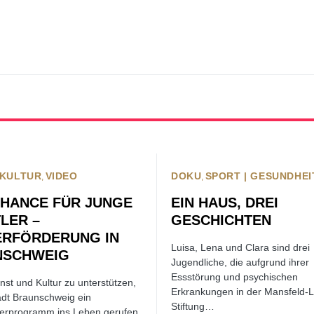
 KULTUR
VIDEO
DOKU
SPORT | GESUNDHEI
CHANCE FÜR JUNGE
EIN HAUS, DREI
LER –
GESCHICHTEN
ERFÖRDERUNG IN
Luisa, Lena und Clara sind drei
UNSCHWEIG
Jugendliche, die aufgrund ihrer
Essstörung und psychischen
st und Kultur zu unterstützen,
Erkrankungen in der Mansfeld-
adt Braunschweig ein
Stiftung…
rderprogramm ins Leben gerufen.