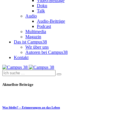
Video-Beiträge
Doku
Talk
Audio
Audio-Beiträge
Podcast
Multimedia
Magazin
Das ist Campus38
Wir über uns
Autoren bei Campus38
Kontakt
Aktuellste Beiträge
Was bleibt? – Erinnerungen an das Leben