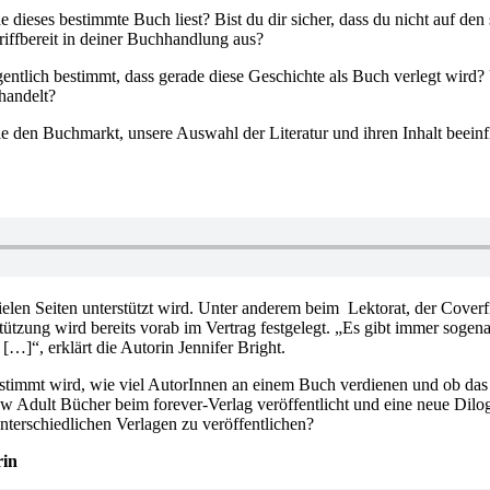
e dieses bestimmte Buch liest? Bist du dir sicher, dass du nicht auf de
riffbereit in deiner Buchhandlung aus?
igentlich bestimmt, dass gerade diese Geschichte als Buch verlegt wird
handelt?
die den Buchmarkt, unsere Auswahl der Literatur und ihren Inhalt beein
elen Seiten unterstützt wird. Unter anderem beim Lektorat, der Cover
ützung wird bereits vorab im Vertrag festgelegt. „Es gibt immer sogenan
…]“, erklärt die Autorin Jennifer Bright.
 bestimmt wird, wie viel AutorInnen an einem Buch verdienen und ob das
 New Adult Bücher beim forever-Verlag veröffentlicht und eine neue Dil
unterschiedlichen Verlagen zu veröffentlichen?
rin