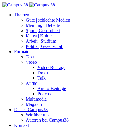
Themen
Gute | schlechte Medien
Meinung | Debatte
Sport | Gesundheit
Kunst | Kultur
Arbeit | Studium
Politik | Gesellschaft
Formate
Text
Video
Video-Beiträge
Doku
Talk
Audio
Audio-Beiträge
Podcast
Multimedia
Magazin
Das ist Campus38
Wir über uns
Autoren bei Campus38
Kontakt