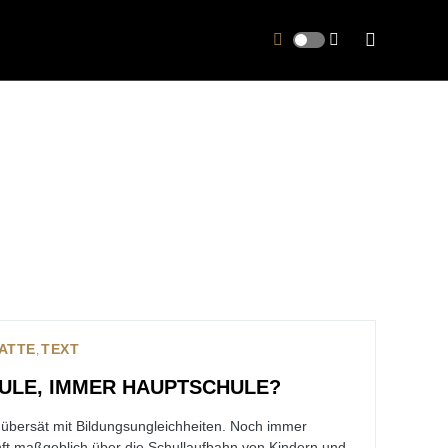
ATTE
TEXT
ULE, IMMER HAUPTSCHULE?
 übersät mit Bildungsungleichheiten. Noch immer
nft maßgeblich über die Schullaufbahn von Kindern und