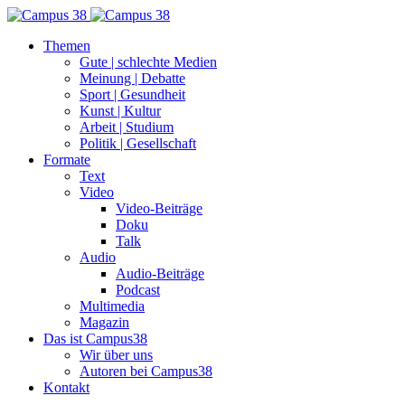
Themen
Gute | schlechte Medien
Meinung | Debatte
Sport | Gesundheit
Kunst | Kultur
Arbeit | Studium
Politik | Gesellschaft
Formate
Text
Video
Video-Beiträge
Doku
Talk
Audio
Audio-Beiträge
Podcast
Multimedia
Magazin
Das ist Campus38
Wir über uns
Autoren bei Campus38
Kontakt