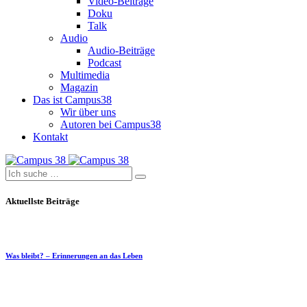
Video-Beiträge
Doku
Talk
Audio
Audio-Beiträge
Podcast
Multimedia
Magazin
Das ist Campus38
Wir über uns
Autoren bei Campus38
Kontakt
Aktuellste Beiträge
Was bleibt? – Erinnerungen an das Leben