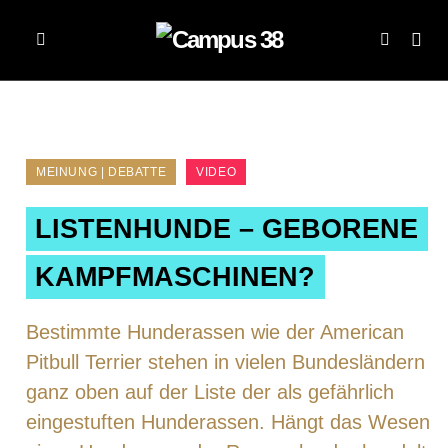
MEINUNG | DEBATTE
VIDEO
LISTENHUNDE – GEBORENE
KAMPFMASCHINEN?
Bestimmte Hunderassen wie der American
Pitbull Terrier stehen in vielen Bundesländern
ganz oben auf der Liste der als gefährlich
eingestuften Hunderassen. Hängt das Wesen