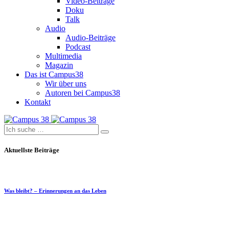
Video-Beiträge
Doku
Talk
Audio
Audio-Beiträge
Podcast
Multimedia
Magazin
Das ist Campus38
Wir über uns
Autoren bei Campus38
Kontakt
Aktuellste Beiträge
Was bleibt? – Erinnerungen an das Leben