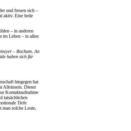
der und freuen sich –
 aktiv. Eine heile
ühlen – in anderen
m im Leben – in allen
nemeyer – Bochum. An
ide haben sich für
enschaft hingegen hat
t Alleinsein. Dieser
 zur Kontaktaufnahme
 tatsächlichen
motionale Tiefe
t man solche Leute,