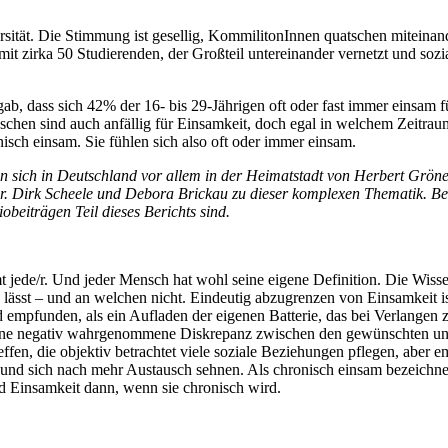
ersität. Die Stimmung ist gesellig, KommilitonInnen quatschen miteinan
 zirka 50 Studierenden, der Großteil untereinander vernetzt und sozial
b, dass sich 42% der 16- bis 29-Jährigen oft oder fast immer einsam f
nschen sind auch anfällig für Einsamkeit, doch egal in welchem Zeitrau
sch einsam. Sie fühlen sich also oft oder immer einsam.
n sich in Deutschland vor allem in der Heimatstadt von Herbert Grö
Dr. Dirk Scheele und Debora Brickau zu dieser komplexen Thematik. Be
obeiträgen Teil dieses Berichts sind.
 jede/r. Und jeder Mensch hat wohl seine eigene Definition. Die Wiss
 lässt – und an welchen nicht. Eindeutig abzugrenzen von Einsamkeit is
empfunden, als ein Aufladen der eigenen Batterie, das bei Verlangen
eine negativ wahrgenommene Diskrepanz zwischen den gewünschten und
fen, die objektiv betrachtet viele soziale Beziehungen pflegen, aber e
 und sich nach mehr Austausch sehnen. Als chronisch einsam bezeichne
rd Einsamkeit dann, wenn sie chronisch wird.