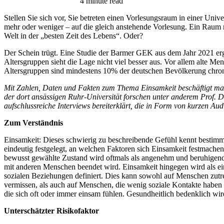
4 minute read
Stellen Sie sich vor, Sie betreten einen Vorlesungsraum in einer Univ
mehr oder weniger – auf die gleich anstehende Vorlesung. Ein Raum mit
Welt in der „besten Zeit des Lebens“. Oder?
Der Schein trügt. Eine Studie der Barmer GEK aus dem Jahr 2021 erga
Altersgruppen sieht die Lage nicht viel besser aus. Vor allem alte Me
Altersgruppen sind mindestens 10% der deutschen Bevölkerung chroni
Mit Zahlen, Daten und Fakten zum Thema Einsamkeit beschäftigt ma
der dort ansässigen Ruhr-Universität forschen unter anderem Prof. 
aufschlussreiche Interviews bereiterklärt, die in Form von kurzen Audi
Zum Verständnis
Einsamkeit: Dieses schwierig zu beschreibende Gefühl kennt bestimmt
eindeutig festgelegt, an welchen Faktoren sich Einsamkeit festmachen
bewusst gewählte Zustand wird oftmals als angenehm und beruhigend 
mit anderen Menschen beendet wird. Einsamkeit hingegen wird als 
sozialen Beziehungen definiert. Dies kann sowohl auf Menschen zutref
vermissen, als auch auf Menschen, die wenig soziale Kontakte haben
die sich oft oder immer einsam fühlen. Gesundheitlich bedenklich wi
Unterschätzter Risikofaktor