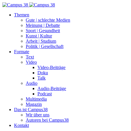
Themen
Gute | schlechte Medien
Meinung | Debatte
Sport | Gesundheit
Kunst | Kultur
Arbeit | Studium
Politik | Gesellschaft
Formate
Text
Video
Video-Beiträge
Doku
Talk
Audio
Audio-Beiträge
Podcast
Multimedia
Magazin
Das ist Campus38
Wir über uns
Autoren bei Campus38
Kontakt