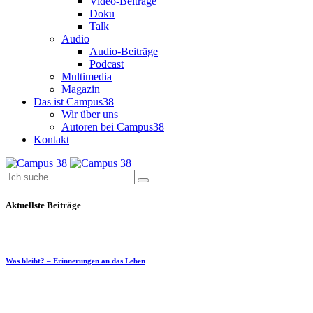
Video-Beiträge
Doku
Talk
Audio
Audio-Beiträge
Podcast
Multimedia
Magazin
Das ist Campus38
Wir über uns
Autoren bei Campus38
Kontakt
Aktuellste Beiträge
Was bleibt? – Erinnerungen an das Leben