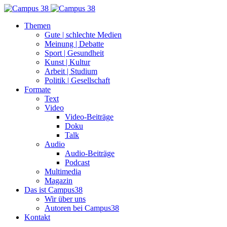
Themen
Gute | schlechte Medien
Meinung | Debatte
Sport | Gesundheit
Kunst | Kultur
Arbeit | Studium
Politik | Gesellschaft
Formate
Text
Video
Video-Beiträge
Doku
Talk
Audio
Audio-Beiträge
Podcast
Multimedia
Magazin
Das ist Campus38
Wir über uns
Autoren bei Campus38
Kontakt