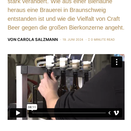
stark verändert. Wie aus einer Bierlaune
heraus eine Brauerei in Braunschweig
entstanden ist und wie die Vielfalt von Craft
Beer gegen die großen Bierkonzerne angeht.
VON
CAROLA SALZMANN
19. JUNI 2024
0 MINUTE READ