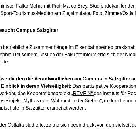
minister Falko Mohrs mit Prof. Marco Brey, Studiendekan für den
-Sport-Tourismus-Medien am Zugsimulator. Foto: Zimmer/Ostfal
esucht Campus Salzgitter
en betriebliche Zusammenhänge im Eisenbahnbetrieb praxisna
efahrt. Bei seinem Besuch der Fakultät informierte sich der Nie
ekte.
entierten die Verantwortlichen am Campus in Salzgitter a
nblick in deren Vielseitigkeit:
Das partizipative Kooperatio
dverkehr, das Kooperationsprojekt
„REVFIN“
des Instituts für 
as Projekt
„Mythos oder Wahrheit in der Sieben“
, in dem Lehrinh
tschule in Salzgitter erarbeitet werden.
r Ostfalia studierte, zeigte sich beeindruckt von den vielseiti