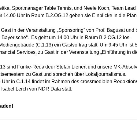
tka, Sportmanager Table Tennis, und Neele Koch, Team Lead Sp
m 14.00 Uhr in Raum B.2.OG.12 geben sie Einblicke in die Pl
Gast in der Veranstaltung „Sponsoring“ von Prof. Bagusat und 
Bayerische“. Es geht um 14.00 Uhr in Raum B.2.OG.12 los.
Mediengebäude (C.1.13) ein Gastvortrag statt. Um 9.45 Uhr ist 
cial Services, zu Gast in der Veranstaltung „Einführung in die
.13 sind Funke-Redakteur Stefan Lienert und unsere MK-Absol
stsemestern zu Gast und sprechen über Lokaljournalismus.
5 Uhr in C.1.14 findet im Rahmen des crossmedialen Redakti
Isabel Lerch von NDR Data statt.
laden!