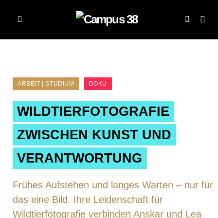
ARBEIT | STUDIUM
DOKU
WILDTIERFOTOGRAFIE
ZWISCHEN KUNST UND
VERANTWORTUNG
Frühes Aufstehen und langes Warten – nur für
das eine Bild. Ihre Leidenschaft für
Wildtierfotografie verbinden Anskar und Lea