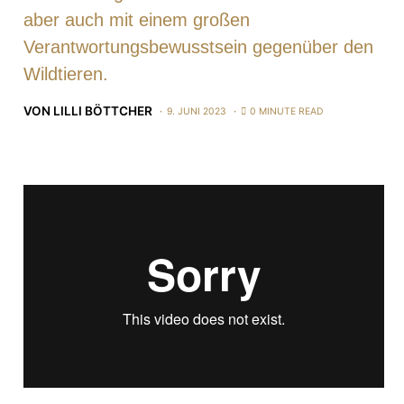
aber auch mit einem großen
Verantwortungsbewusstsein gegenüber den
Wildtieren.
VON
LILLI BÖTTCHER
9. JUNI 2023
0 MINUTE READ